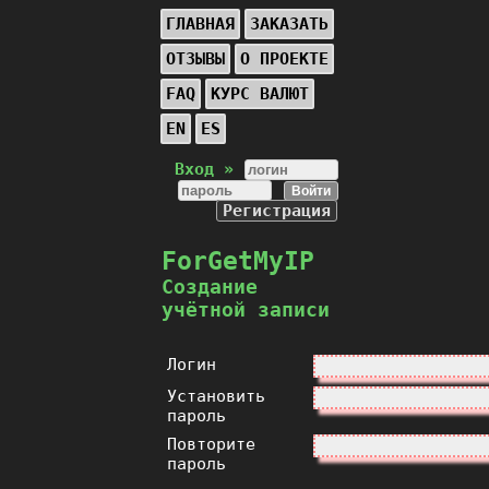
ГЛАВНАЯ
ЗАКАЗАТЬ
ОТЗЫВЫ
О ПРОЕКТЕ
FAQ
КУРС ВАЛЮТ
EN
ES
Вход »
Регистрация
ForGetMyIP
Создание
учётной записи
Логин
Установить
пароль
Повторите
пароль