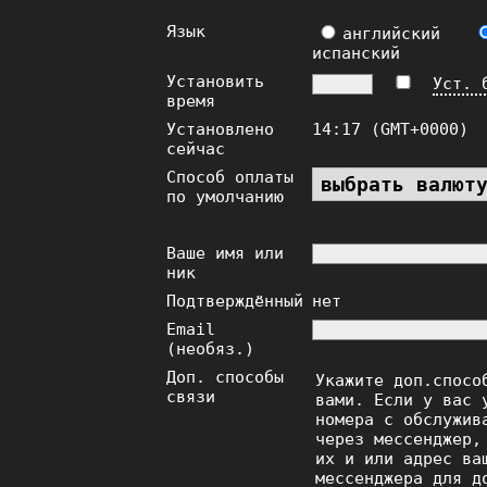
Язык
английский
испанский
Установить
Уст. 
время
Установлено
14:17 (GMT+0000)
сейчас
Способ оплаты
по умолчанию
Ваше имя или
ник
Подтверждённый
нет
Email
(необяз.)
Доп. способы
Укажите доп.спосо
связи
вами. Если у вас 
номера с обслужив
через мессенджер,
их и или адрес ва
мессенджера для д