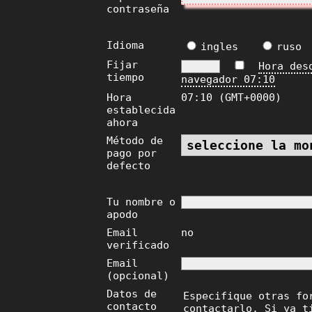
contraseña
Idioma
ingles
ruso
Fijar
Hora des
tiempo
navegador
07:10
Hora
07:10 (GMT+0000)
establecida
ahora
Método de
pago por
defecto
Tu nombre o
apodo
Email
no
verificado
Email
(opcional)
Datos de
Especifique otras fo
contacto
contactarlo. Si ya t