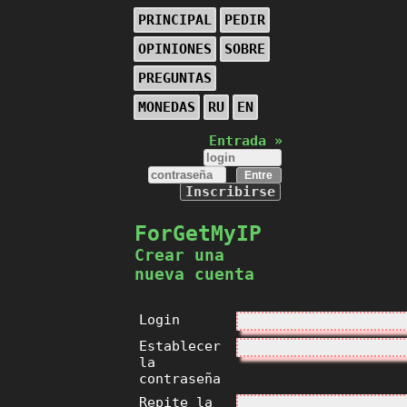
PRINCIPAL
PEDIR
OPINIONES
SOBRE
PREGUNTAS
MONEDAS
RU
EN
Entrada »
Inscribirse
ForGetMyIP
Crear una
nueva cuenta
Login
Establecer
la
contraseña
Repite la